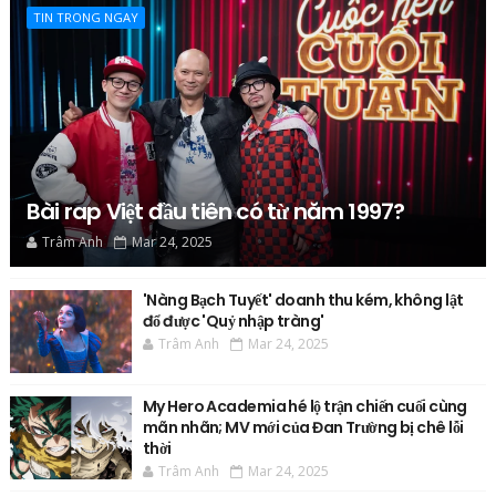
TIN TRONG NGAY
Bài rap Việt đầu tiên có từ năm 1997?
Trâm Anh
Mar 24, 2025
'Nàng Bạch Tuyết' doanh thu kém, không lật
đổ được 'Quỷ nhập tràng'
Trâm Anh
Mar 24, 2025
My Hero Academia hé lộ trận chiến cuối cùng
mãn nhãn; MV mới của Đan Trường bị chê lỗi
thời
Trâm Anh
Mar 24, 2025