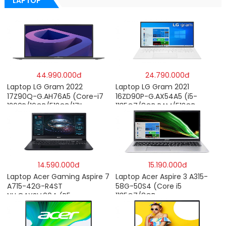
LAPTOP
44.990.000đ
24.790.000đ
Laptop LG Gram 2022
Laptop LG Gram 2021
17Z90Q-G.AH76A5 (Core-i7
16ZD90P-G.AX54A5 (i5-
1260P/16GB/512GB/17″
1135G7/8GB RAM/512GB
WQXGA/Win 11/Xám)
SSD/16″WQXGA/Dos/Trắng)
14.590.000đ
15.190.000đ
Laptop Acer Gaming Aspire 7
Laptop Acer Aspire 3 A315-
A715-42G-R4ST
58G-50S4 (Core i5
NH.QAYSV.004 (R5
1135G7/8GB
5500U/8GB RAM/256GB
RAM/512GB/15.6″FHD/MX350
SSD/15.6″FHD IPS/GTX1650
2GB/Win 10/Bạc)
4GB/Win10) – Hàng chính