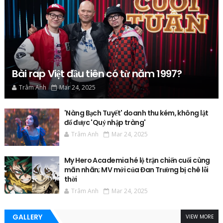
Bài rap Việt đầu tiên có từ năm 1997?
Trâm Anh
Mar 24, 2025
'Nàng Bạch Tuyết' doanh thu kém, không lật
đổ được 'Quỷ nhập tràng'
Trâm Anh
Mar 24, 2025
My Hero Academia hé lộ trận chiến cuối cùng
mãn nhãn; MV mới của Đan Trường bị chê lỗi
thời
Trâm Anh
Mar 24, 2025
GALLERY
VIEW MORE