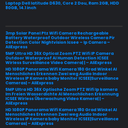
Laptop Dell latitude D630, Core 2 Dou, Ram 2GB, HDD
80GB, 14.1 inch
3mp Solar Panel Ptz Wifi Camera Rechargeable
Battery Waterproof Outdoor Wireless Camera Pir
Detection Color Nightvision Icsee – Ip Camera –
AliExpress
5MP Ultra HD 36X Optical Zoom PTZ Wifi IP Camera
Outdoor Waterproof AI Human Detection ICSEE
Wirless Surveillance Video Camera| | – AliExpress
HD 1080P Panorama Wifi Kamera 180 Grad Winkel AI
Menschliches Erkennen Zwei weg Audio Indoor
Wireless IP Kamera baby Monitor ICSEE|Surveillance
Cameras| – AliExpress
5MP Ultra HD 36X Optische Zoom PTZ Wifi Ip kamera
Im Freien Wasserdichte AI Menschlichen Erkennung
ICSEE Wirless Überwachung Video Kamera| | –
AliExpress
HD 1080P Panorama Wifi Kamera 180 Grad Winkel AI
Menschliches Erkennen Zwei weg Audio Indoor
Wireless IP Kamera baby Monitor ICSEE|Surveillance
Cameras| – AliExpress