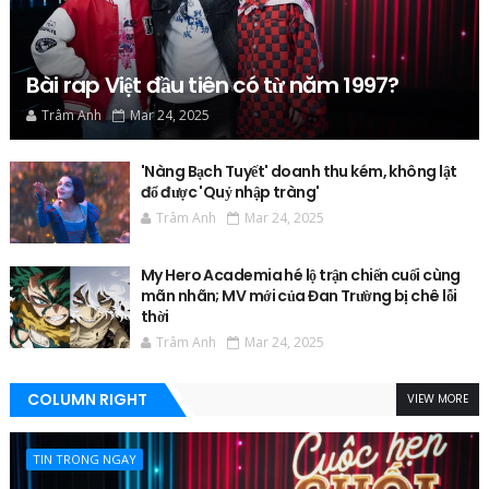
Bài rap Việt đầu tiên có từ năm 1997?
Trâm Anh
Mar 24, 2025
'Nàng Bạch Tuyết' doanh thu kém, không lật
đổ được 'Quỷ nhập tràng'
Trâm Anh
Mar 24, 2025
My Hero Academia hé lộ trận chiến cuối cùng
mãn nhãn; MV mới của Đan Trường bị chê lỗi
thời
Trâm Anh
Mar 24, 2025
COLUMN RIGHT
VIEW MORE
TIN TRONG NGAY