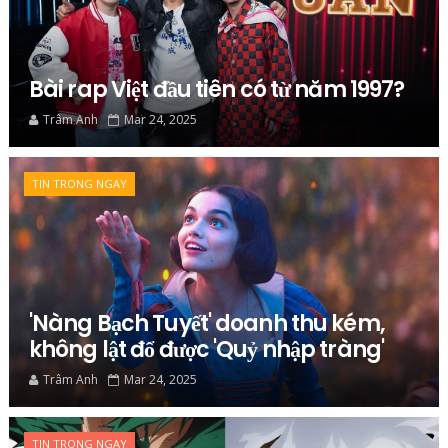
Bài rap Việt đầu tiên có từ năm 1997?
Trâm Anh
Mar 24, 2025
TIN TRONG NGAY
'Nàng Bạch Tuyết' doanh thu kém,
không lật đổ được 'Quỷ nhập tràng'
Trâm Anh
Mar 24, 2025
TIN TRONG NGAY