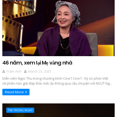
46 năm, xem lại Mẹ vắng nhà
Trâm Anh
March 23, 2025
Diễn viên Ngọc Thu trong chương trình Cine7 Cine7 - Ký ức phim Việt
sẽ phần nào giải đáp thắc mắc ấy thông qua câu chuyện với NSƯT Ng...
Read More
TIN TRONG NGAY