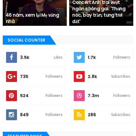
Concert Anh trai vượt
ngàn chông gai: 'Thủng
46 năm, xem lại Mẹ vắng
nóc, bay trần, tung trời
nhà
đất'
Trâm Anh
Trâm Anh
SOCIAL COUNTER
3.5k
1.7k
Likes
Followers
735
2.8k
Followers
Subscribes
524
7.3m
Followers
Followers
849
286
Followers
Subscribes