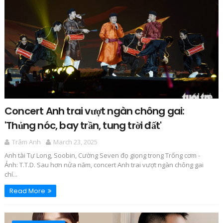
Concert Anh trai vượt ngàn chông gai:
'Thủng nóc, bay trần, tung trời đất'
Trâm Anh
March 23, 2025
Anh tài Tự Long, Soobin, Cường Seven đọ giọng trong Trống cơm -
Ảnh: T.T.D. Sau hơn nửa năm, concert Anh trai vượt ngàn chông gai
chí...
Read More