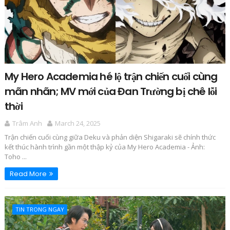
My Hero Academia hé lộ trận chiến cuối cùng
mãn nhãn; MV mới của Đan Trường bị chê lỗi
thời
Trâm Anh
March 24, 2025
Trận chiến cuối cùng giữa Deku và phản diện Shigaraki sẽ chính thức
kết thúc hành trình gần một thập kỷ của My Hero Academia - Ảnh:
Toho ...
Read More
TIN TRONG NGAY