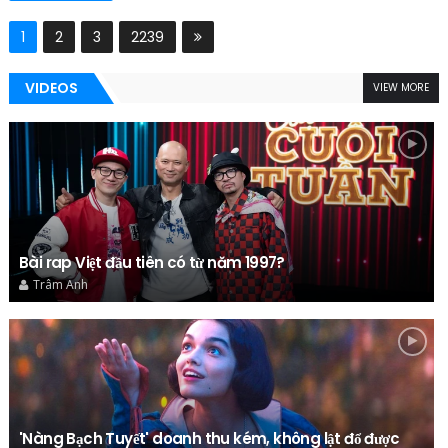
1
2
3
2239
VIDEOS
VIEW MORE
Bài rap Việt đầu tiên có từ năm 1997?
Trâm Anh
'Nàng Bạch Tuyết' doanh thu kém, không lật đổ được