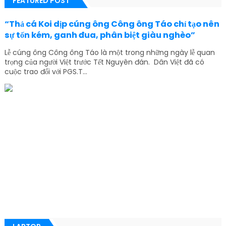
FEATURED POST
“Thả cá Koi dịp cúng ông Công ông Táo chỉ tạo nên
sự tốn kém, ganh đua, phân biệt giàu nghèo”
Lễ cúng ông Công ông Táo là một trong những ngày lễ quan
trọng của người Việt trước Tết Nguyên đán. Dân Việt đã có
cuộc trao đổi với PGS.T...