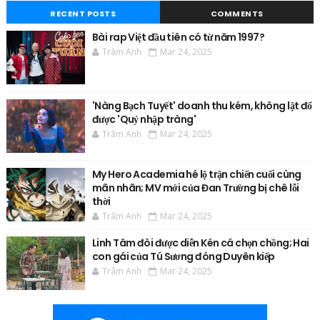
RECENT POSTS
COMMENTS
Bài rap Việt đầu tiên có từ năm 1997?
Trâm Anh
Mar 24, 2025
'Nàng Bạch Tuyết' doanh thu kém, không lật đổ
được 'Quỷ nhập tràng'
Trâm Anh
Mar 24, 2025
My Hero Academia hé lộ trận chiến cuối cùng
mãn nhãn; MV mới của Đan Trường bị chê lỗi
thời
Trâm Anh
Mar 24, 2025
Linh Tâm đòi được diễn Kén cá chọn chồng; Hai
con gái của Tú Sương đóng Duyên kiếp
Trâm Anh
Mar 24, 2025