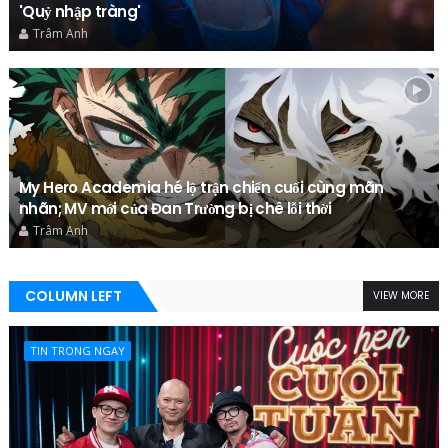
'Quỷ nhập tràng'
Trâm Anh
My Hero Academia hé lộ trận chiến cuối cùng mãn
nhãn; MV mới của Đan Trường bị chê lỗi thời
Trâm Anh
COLUMN LEFT
VIEW MORE
TIN TRONG NGAY