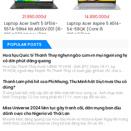
hãng
21.990.000đ
14.890.000đ
Laptop Acer Swift 5 SF514-
Laptop Acer Aspire 5 A514-
55TA-59N4 NX.A6SSV.001 (i5-
54-59QK (Core i5
1135G7/16GB RAM/1TB
1135G7/8GB
SSD/14″FHD_Touch/Win10/Xa
RAM/512GB/14″FHD/Win
POPULAR POSTS
nh) – Hàng chính hãng
11/Vàng)
Hoa hậu Quốc tế Thanh Thủy nghẹn ngào cảm ơn mọi người ủng hộ
cô đến phút đăng quang
Hoa hậu Thanh Thủy trước UBND TP.HCM - Ảnh: BTC Chiều 18-11, tại
TP.HCM, người đẹp Huỳnh Thị Thanh Thủy có buổi gặp gỡ báo chí, chia s...
Thanh Lam phá hit của Phi Nhung, Thu Minh hát Giọt mưa thu có
đúng?
Ở vòng bán kết, mỗi cặp đôi sẽ diễn một tiết mục song ca - Ảnh chụp màn
hình Trong tập 12 Our song phát tối 17-11, năm cặp đôi sẽ vào...
Miss Universe 2024 liên tục gây tranh cãi, dân mạng ban đầu
đánh cược cho Nigeria và Thái Lan
Khoảnh khắc đăng quang của Hoa hậu Hoàn vũ Victoria Kjaer Ngay khi trang
chính thức của Miss Universe công bố bài đăng top 30 các thí...