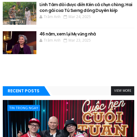
Linh Tâm đòi được diễn Kén cá chọn chồng; Hai
con gái của Tú Sương đóng Duyên kiếp
Trâm Anh
Mar 24, 2025
46 năm, xem lại Mẹ vắng nhà
Trâm Anh
Mar 23, 2025
RECENT POSTS
VIEW MORE
TIN TRONG NGAY