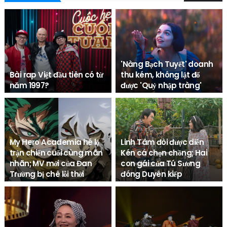
'Nàng Bạch Tuyết' doanh
Bài rap Việt đầu tiên có từ
thu kém, không lật đổ
năm 1997?
được 'Quỷ nhập tràng'
Trâm Anh
Trâm Anh
My Hero Academia hé lộ
Linh Tâm đòi được diễn
trận chiến cuối cùng mãn
Kén cá chọn chồng; Hai
nhãn; MV mới của Đan
con gái của Tú Sương
Trường bị chê lỗi thời
đóng Duyên kiếp
Trâm Anh
Trâm Anh