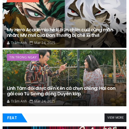
My Hero Academia hé lộ trận chiến cuối cùng mãn
nhãn; MV mới của Đan Trường bị chê lỗi thời
Trâm Anh
Mar 24, 2025
TIN TRONG NGAY
Linh Tâm đòi được diễn Kén cá chọn chồng; Hai con
gái của Tú Sương đóng Duyên kiếp
Trâm Anh
Mar 24, 2025
FEAT
VIEW MORE