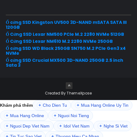
Ổ cứng SSD Kingston UV500 3D-NAND mSATA SATA III
120GB
Ổ Cứng SSD Lexar NM500 PCIe M.2 2280 NVMe 512GB
Ổ Cứng SSD Lexar NM610 M.2 2280 NVMe 250GB
Ổ cứng SSD WD Black 250GB SN750 M.2 PCIe Gen3 x4
NVMe
Ổ cứng SSD Crucial MX500 3D-NAND 250GB 2.5 inch
Sata 3
Created By
ThemeXpose
Khám phá thêm
+
Cho Dien Tu
+
Mua Hang Online Uy Tin
+
Mua Hang Online
+
Nguoi Noi Tieng
+
Nguoi Dep Viet Nam
+
Idol Viet Nam
+
Nghe Si Viet
+
Tin Tuc Sao Viet
+
Thuong Hieu Ca Nhan