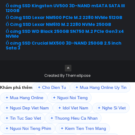
Ổ cứng SSD Kingston UV500 3D-NAND mSATA SATA III
120GB
Ổ Cứng SSD Lexar NM500 PCIe M.2 2280 NVMe 512GB
Ổ Cứng SSD Lexar NM610 M.2 2280 NVMe 250GB
Ổ cứng SSD WD Black 250GB SN750 M.2 PCIe Gen3 x4
NVMe
Ổ cứng SSD Crucial MX500 3D-NAND 250GB 2.5 inch
Sata 3
Created By
ThemeXpose
Khám phá thêm
+
Cho Dien Tu
+
Mua Hang Online Uy Tin
+
Mua Hang Online
+
Nguoi Noi Tieng
+
Nguoi Dep Viet Nam
+
Idol Viet Nam
+
Nghe Si Viet
+
Tin Tuc Sao Viet
+
Thuong Hieu Ca Nhan
+
Nguoi Noi Tieng Phim
+
Kiem Tien Tren Mang