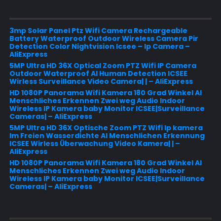
3mp Solar Panel Ptz Wifi Camera Rechargeable
Battery Waterproof Outdoor Wireless Camera Pir
Detection Color Nightvision Icsee – Ip Camera –
AliExpress
5MP Ultra HD 36X Optical Zoom PTZ Wifi IP Camera
Outdoor Waterproof AI Human Detection ICSEE
Wirless Surveillance Video Camera| | – AliExpress
HD 1080P Panorama Wifi Kamera 180 Grad Winkel AI
Menschliches Erkennen Zwei weg Audio Indoor
Wireless IP Kamera baby Monitor ICSEE|Surveillance
Cameras| – AliExpress
5MP Ultra HD 36X Optische Zoom PTZ Wifi Ip kamera
Im Freien Wasserdichte AI Menschlichen Erkennung
ICSEE Wirless Überwachung Video Kamera| | –
AliExpress
HD 1080P Panorama Wifi Kamera 180 Grad Winkel AI
Menschliches Erkennen Zwei weg Audio Indoor
Wireless IP Kamera baby Monitor ICSEE|Surveillance
Cameras| – AliExpress