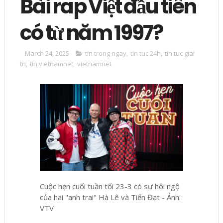
Bài rap Việt đầu tiên
có từ năm 1997?
March 24, 2025
tin trong ngay
,
tin tuc 24h
,
tin tuc giai
tri
,
tin vietnamnet
,
vietnamnet
Cuộc hẹn cuối tuần tối 23-3 có sự hội ngộ
của hai "anh trai" Hà Lê và Tiến Đạt - Ảnh:
VTV