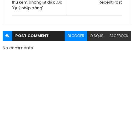
thu kém, không lật đổ được
Recent Post
'Quỷ nhập tràng'
POST
COMMENT
BLOGGER
DISQUS
FACEBOOK
No comments