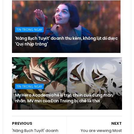
TIN TRONG NGAY
'Nàng Bạch Tuyết' doanh thu kém, không lật đổ được
'Quỷ nhập tràng'
TIN TRONG NGAY
My Hero Academia hé lộ trận chiến cuối cùng mãn
nhãn; MV mới của Đan Trường bị chê lỗi thời
PREVIOUS
NEXT
'Nàng Bạch Tuyết' doanh
You are viewing Most