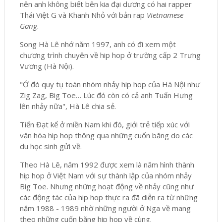
nên anh không biết bên kia đại dương có hai rapper
Thái Việt G và Khanh Nhỏ với bản rap
Vietnamese
Gang
.
Song Hà Lê nhớ năm 1997, anh có đi xem một
chương trình chuyên về hip hop ở trường cấp 2 Trưng
Vương (Hà Nội).
"Ở đó quy tụ toàn nhóm nhảy hip hop của Hà Nội như
Zig Zag, Big Toe… Lúc đó còn có cả anh Tuấn Hưng
lên nhảy nữa", Hà Lê chia sẻ.
Tiến Đạt kể ở miền Nam khi đó, giới trẻ tiếp xúc với
văn hóa hip hop thông qua những cuốn băng do các
du học sinh gửi về.
Theo Hà Lê, năm 1992 được xem là năm hình thành
hip hop ở Việt Nam với sự thành lập của nhóm nhảy
Big Toe. Nhưng những hoạt động về nhảy cũng như
các động tác của hip hop thực ra đã diễn ra từ những
năm 1988 - 1989 nhờ những người ở Nga về mang
theo những cuốn băng hip hop về cùng.