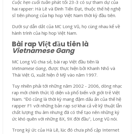
Cuộc hẹn cuối tuần
phát tối 23-3 có sự tham dự của
hai rapper: Hà Lê và Đinh Tiến Đạt, thuộc thế hệ nghệ
sĩ tiên phong của hip hop Việt Nam thời kỳ đầu tiên.
Dưới sự dẫn dắt của MC Long Vũ, họ cùng nhau kể về
hành trình của hip hop Việt Nam.
Bài rap Việt đầu tiên là
Vietnamese Gang
MC Long Vũ chia sẻ, bài rap Việt đầu tiên là
Vietnamese Gang
, được thực hiện bởi Khanh Nhỏ và
Thái Việt G, xuất hiện ở Mỹ vào năm 1997.
Tuy nhiên phải tới những năm 2002 - 2006, dòng nhạc
rap mới chính thức lộ diện và phổ biến với giới trẻ Việt
Nam. "Đó cũng là thời kỳ mang đậm dấu ấn của thế hệ
rapper F1 với những bản rap sơ khai cả về kỹ thuật lẫn
chất lượng thu âm nhưng đã có thể tạo nên những ký
ức khó quên với những 8X, 9X đời đầu", Long Vũ nói.
Trong ký ức của Hà Lê, lúc đó chưa phổ cập Internet