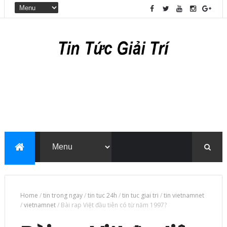
Home
/
tin trong ngay
/
tin tuc 24h
/
tin tuc giai tri
/
tin vietnamnet
/
vietnamnet
/
Bài rap Việt đầu tiên có từ năm 1997?