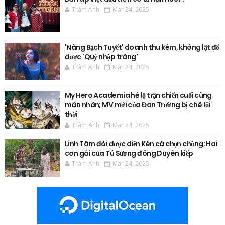
Trâm Anh
Mar 24, 2025
'Nàng Bạch Tuyết' doanh thu kém, không lật đổ
được 'Quỷ nhập tràng'
Trâm Anh
Mar 24, 2025
My Hero Academia hé lộ trận chiến cuối cùng
mãn nhãn; MV mới của Đan Trường bị chê lỗi
thời
Trâm Anh
Mar 24, 2025
Linh Tâm đòi được diễn Kén cá chọn chồng; Hai
con gái của Tú Sương đóng Duyên kiếp
Trâm Anh
Mar 24, 2025