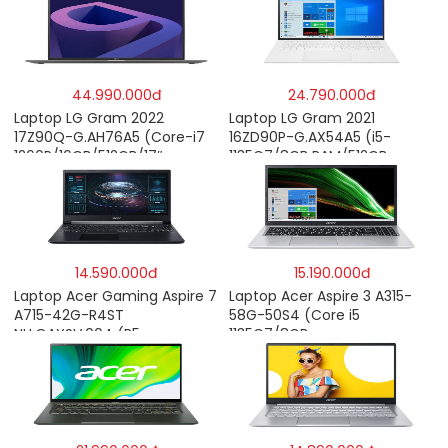
44.990.000đ
24.790.000đ
Laptop LG Gram 2022
Laptop LG Gram 2021
17Z90Q-G.AH76A5 (Core-i7
16ZD90P-G.AX54A5 (i5-
1260P/16GB/512GB/17″
1135G7/8GB RAM/512GB
WQXGA/Win 11/Xám)
SSD/16″WQXGA/Dos/Trắng)
14.590.000đ
15.190.000đ
Laptop Acer Gaming Aspire 7
Laptop Acer Aspire 3 A315-
A715-42G-R4ST
58G-50S4 (Core i5
NH.QAYSV.004 (R5
1135G7/8GB
5500U/8GB RAM/256GB
RAM/512GB/15.6″FHD/MX350
SSD/15.6″FHD IPS/GTX1650
2GB/Win 10/Bạc)
4GB/Win10) – Hàng chính
hãng