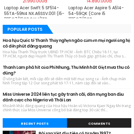
21.990.000đ
14.890.000đ
Laptop Acer Swift 5 SF514-
Laptop Acer Aspire 5 A514-
55TA-59N4 NX.A6SSV.001 (i5-
54-59QK (Core i5
1135G7/16GB RAM/1TB
1135G7/8GB
SSD/14″FHD_Touch/Win10/Xa
RAM/512GB/14″FHD/Win
POPULAR POSTS
nh) – Hàng chính hãng
11/Vàng)
Hoa hậu Quốc tế Thanh Thủy nghẹn ngào cảm ơn mọi người ủng hộ
cô đến phút đăng quang
Hoa hậu Thanh Thủy trước UBND TP.HCM - Ảnh: BTC Chiều 18-11, tại
TP.HCM, người đẹp Huỳnh Thị Thanh Thủy có buổi gặp gỡ báo chí, chia s...
Thanh Lam phá hit của Phi Nhung, Thu Minh hát Giọt mưa thu có
đúng?
Ở vòng bán kết, mỗi cặp đôi sẽ diễn một tiết mục song ca - Ảnh chụp màn
hình Trong tập 12 Our song phát tối 17-11, năm cặp đôi sẽ vào...
Miss Universe 2024 liên tục gây tranh cãi, dân mạng ban đầu
đánh cược cho Nigeria và Thái Lan
Khoảnh khắc đăng quang của Hoa hậu Hoàn vũ Victoria Kjaer Ngay khi trang
chính thức của Miss Universe công bố bài đăng top 30 các thí...
RECENT POSTS
COMMENTS
Bài rap Việt đầu tiên có từ năm 1997?