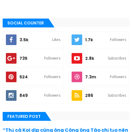
SOCIAL COUNTER
3.5k
1.7k
Likes
Followers
735
2.8k
Followers
Subscribes
524
7.3m
Followers
Followers
849
286
Followers
Subscribes
FEATURED POST
“Thả cá Koi dịp cúng ông Công ông Táo chỉ tạo nên