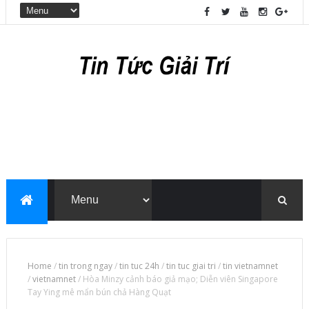
Home
/
tin trong ngay
/
tin tuc 24h
/
tin tuc giai tri
/
tin vietnamnet
/
vietnamnet
/
Hòa Minzy cảnh báo giả mạo; Diễn viên Singapore
Tay Ying mê mẩn bún chả Hàng Quạt