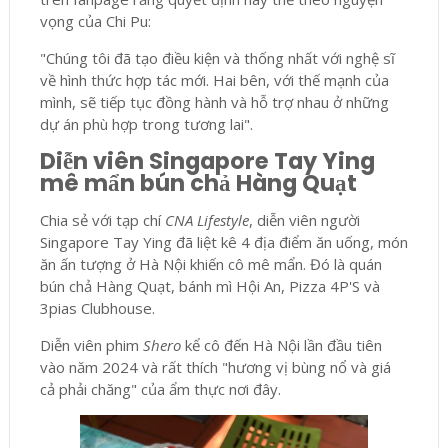
vọng của Chi Pu:
"Chúng tôi đã tạo điều kiện và thống nhất với nghệ sĩ
về hình thức hợp tác mới. Hai bên, với thế mạnh của
mình, sẽ tiếp tục đồng hành và hỗ trợ nhau ở những
dự án phù hợp trong tương lai".
Diễn viên Singapore Tay Ying
mê mẩn bún chả Hàng Quạt
Chia sẻ với tạp chí
CNA Lifestyle
, diễn viên người
Singapore Tay Ying đã liệt kê 4 địa điểm ăn uống, món
ăn ấn tượng ở Hà Nội khiến cô mê mẩn. Đó là quán
bún chả Hàng Quạt, bánh mì Hội An, Pizza 4P'S và
3pias Clubhouse.
Diễn viên phim
Shero
kể cô đến Hà Nội lần đầu tiên
vào năm 2024 và rất thích "hương vị bùng nổ và giá
cả phải chăng" của ẩm thực nơi đây.