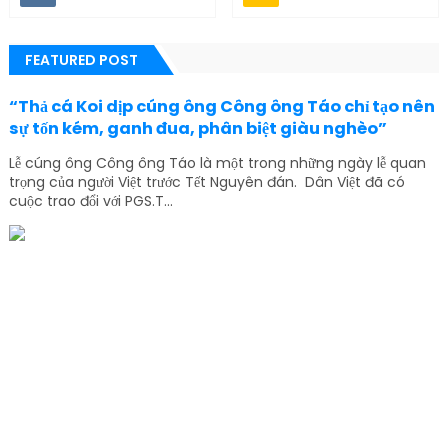
FEATURED POST
“Thả cá Koi dịp cúng ông Công ông Táo chỉ tạo nên
sự tốn kém, ganh đua, phân biệt giàu nghèo”
Lễ cúng ông Công ông Táo là một trong những ngày lễ quan
trọng của người Việt trước Tết Nguyên đán. Dân Việt đã có
cuộc trao đổi với PGS.T...