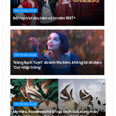
TIN TRONG NGAY
Bài rap Việt đầu tiên có từ năm 1997?
TIN TRONG NGAY
'Nàng Bạch Tuyết' doanh thu kém, không lật đổ được
'Quỷ nhập tràng'
TIN TRONG NGAY
My Hero Academia hé lộ trận chiến cuối cùng mãn