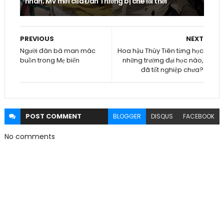
nhãn; MV mới của Đan Trường bị chê lỗi thời
PREVIOUS
NEXT
Người đàn bà man mác
Hoa hậu Thùy Tiên từng học
buồn trong Mẹ biển
những trường đại học nào,
đã tốt nghiệp chưa?
POST
COMMENT
BLOGGER
DISQUS
FACEBOOK
No comments