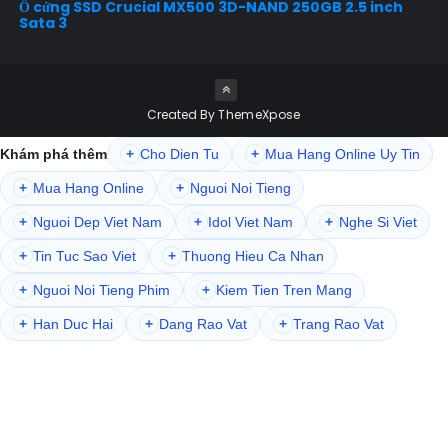
Ổ cứng SSD Crucial MX500 3D-NAND 250GB 2.5 inch
Sata 3
Created By
ThemeXpose
Khám phá thêm
+
Cho Dien Tu
+
Mua Hang Online Uy Tin
+
Mua Hang Online
+
Nguoi Noi Tieng
+
Nguoi Dep Viet Nam
+
Idol Viet Nam
+
Nghe Si Viet
+
Tin Tuc Sao Viet
+
Thuong Hieu Ca Nhan
+
Nguoi Noi Tieng Phim
+
Kiem Tien Tren Mang
+
Han Duc Hai
+
Dang Rao Vat
+
Trang Rao Vat