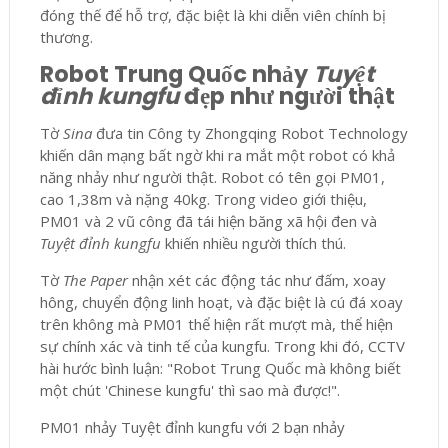
đóng thế để hỗ trợ, đặc biệt là khi diễn viên chính bị
thương.
Robot Trung Quốc nhảy
Tuyệt
đỉnh kungfu
đẹp như người thật
Tờ
Sina
đưa tin Công ty Zhongqing Robot Technology
khiến dân mạng bất ngờ khi ra mắt một robot có khả
năng nhảy như người thật. Robot có tên gọi PM01,
cao 1,38m và nặng 40kg. Trong video giới thiệu,
PM01 và 2 vũ công đã tái hiện băng xã hội đen và
Tuyệt đỉnh kungfu
khiến nhiều người thích thú.
Tờ
The Paper
nhận xét các động tác như đấm, xoay
hông, chuyển động linh hoạt, và đặc biệt là cú đá xoay
trên không mà PM01 thể hiện rất mượt mà, thể hiện
sự chính xác và tinh tế của kungfu. Trong khi đó, CCTV
hài hước bình luận: "Robot Trung Quốc mà không biết
một chút 'Chinese kungfu' thì sao mà được!".
PM01 nhảy Tuyệt đỉnh kungfu với 2 bạn nhảy