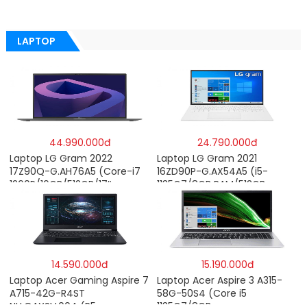
LAPTOP
44.990.000đ
24.790.000đ
Laptop LG Gram 2022
Laptop LG Gram 2021
17Z90Q-G.AH76A5 (Core-i7
16ZD90P-G.AX54A5 (i5-
1260P/16GB/512GB/17″
1135G7/8GB RAM/512GB
WQXGA/Win 11/Xám)
SSD/16″WQXGA/Dos/Trắng)
14.590.000đ
15.190.000đ
Laptop Acer Gaming Aspire 7
Laptop Acer Aspire 3 A315-
A715-42G-R4ST
58G-50S4 (Core i5
NH.QAYSV.004 (R5
1135G7/8GB