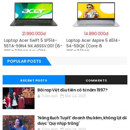
5500U/8GB RAM/256GB
RAM/512GB/15.6″FHD/MX350
SSD/15.6″FHD IPS/GTX1650
2GB/Win 10/Bạc)
4GB/Win10) – Hàng chính
hãng
21.990.000đ
14.890.000đ
Laptop Acer Swift 5 SF514-
Laptop Acer Aspire 5 A514-
55TA-59N4 NX.A6SSV.001 (i5-
54-59QK (Core i5
1135G7/16GB RAM/1TB
1135G7/8GB
SSD/14″FHD_Touch/Win10/Xa
RAM/512GB/14″FHD/Win
POPULAR POSTS
nh) – Hàng chính hãng
11/Vàng)
RECENT POSTS
COMMENTS
Bài rap Việt đầu tiên có từ năm 1997?
Trâm Anh
Mar 24, 2025
'Nàng Bạch Tuyết' doanh thu kém, không lật đổ
được 'Quỷ nhập tràng'
Trâm Anh
Mar 24, 2025