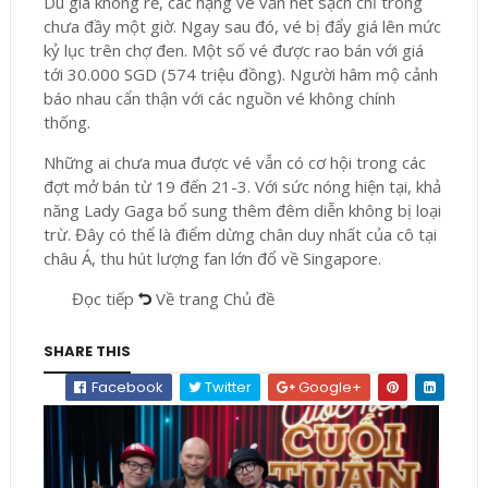
Dù giá không rẻ, các hạng vé vẫn hết sạch chỉ trong
chưa đầy một giờ. Ngay sau đó, vé bị đẩy giá lên mức
kỷ lục trên chợ đen. Một số vé được rao bán với giá
tới 30.000 SGD (574 triệu đồng). Người hâm mộ cảnh
báo nhau cẩn thận với các nguồn vé không chính
thống.
Những ai chưa mua được vé vẫn có cơ hội trong các
đợt mở bán từ 19 đến 21-3. Với sức nóng hiện tại, khả
năng Lady Gaga bổ sung thêm đêm diễn không bị loại
trừ. Đây có thể là điểm dừng chân duy nhất của cô tại
châu Á, thu hút lượng fan lớn đổ về Singapore.
Đọc tiếp
Về trang Chủ đề
SHARE THIS
Facebook
Twitter
Google+