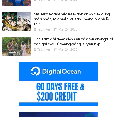
My Hero Academia hé lộ trận chiến cuối cùng
mãn nhãn; MV mới của Đan Trường bị chê lỗi
thời
Trâm Anh
Mar 24, 2025
Linh Tâm đòi được diễn Kén cá chọn chồng; Hai
con gái của Tú Sương đóng Duyên kiếp
Trâm Anh
Mar 24, 2025