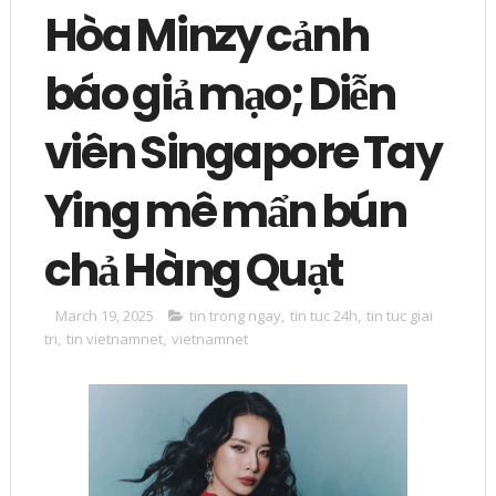
Hòa Minzy cảnh
báo giả mạo; Diễn
viên Singapore Tay
Ying mê mẩn bún
chả Hàng Quạt
March 19, 2025
tin trong ngay
,
tin tuc 24h
,
tin tuc giai
tri
,
tin vietnamnet
,
vietnamnet