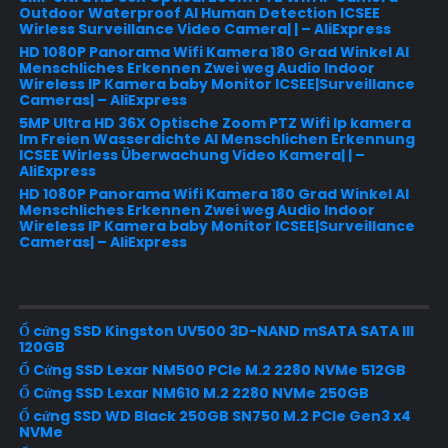
Outdoor Waterproof AI Human Detection ICSEE
Wirless Surveillance Video Camera| | – AliExpress
HD 1080P Panorama Wifi Kamera 180 Grad Winkel AI
Menschliches Erkennen Zwei weg Audio Indoor
Wireless IP Kamera baby Monitor ICSEE|Surveillance
Cameras| – AliExpress
5MP Ultra HD 36X Optische Zoom PTZ Wifi Ip kamera
Im Freien Wasserdichte AI Menschlichen Erkennung
ICSEE Wirless Überwachung Video Kamera| | –
AliExpress
HD 1080P Panorama Wifi Kamera 180 Grad Winkel AI
Menschliches Erkennen Zwei weg Audio Indoor
Wireless IP Kamera baby Monitor ICSEE|Surveillance
Cameras| – AliExpress
Ổ cứng SSD Kingston UV500 3D-NAND mSATA SATA III
120GB
Ổ Cứng SSD Lexar NM500 PCIe M.2 2280 NVMe 512GB
Ổ Cứng SSD Lexar NM610 M.2 2280 NVMe 250GB
Ổ cứng SSD WD Black 250GB SN750 M.2 PCIe Gen3 x4
NVMe