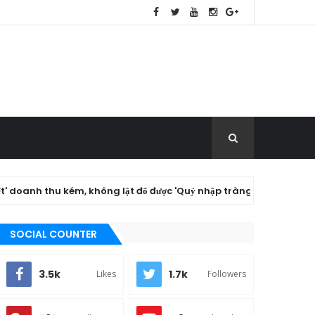
u kém, không lật đổ được 'Quỷ nhập tràng'
TIN TRONG NG
SOCIAL COUNTER
3.5k
1.7k
Likes
Followers