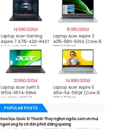
1260P/16GB/512GB/17″
SSD/16″WQXGA/Dos/Trắ
WQXGA/Win 11/Xám)
ng)
14.590.000đ
15.190.000đ
Laptop Acer Gaming
Laptop Acer Aspire 3
Aspire 7 A715-42G-R4ST
A315-58G-50S4 (Core i5
NH.QAYSV.004 (R5
1135G7/8GB
5500U/8GB RAM/256GB
RAM/512GB/15.6″FHD/MX
SSD/15.6″FHD
350 2GB/Win 10/Bạc)
IPS/GTX1650 4GB/Win10)
– Hàng chính hãng
21.990.000đ
14.890.000đ
Laptop Acer Swift 5
Laptop Acer Aspire 5
SF514-55TA-59N4
A514-54-59QK (Core i5
NX.A6SSV.001 (i5-
1135G7/8GB
1135G7/16GB RAM/1TB
RAM/512GB/14″FHD/Win
POPULAR POSTS
SSD/14″FHD_Touch/Win1
11/Vàng)
0/Xanh) – Hàng chính
Hoa hậu Quốc tế Thanh Thủy nghẹn ngào cảm ơn mọi
hãng
người ủng hộ cô đến phút đăng quang