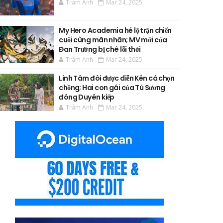
Trâm Anh
Mar 24, 2025
My Hero Academia hé lộ trận chiến
cuối cùng mãn nhãn; MV mới của
Đan Trường bị chê lỗi thời
Trâm Anh
Mar 24, 2025
Linh Tâm đòi được diễn Kén cá chọn
chồng; Hai con gái của Tú Sương
đóng Duyên kiếp
Trâm Anh
Mar 24, 2025