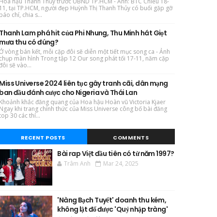
Hoa hậu Thanh Thủy trước UBND TP.HCM - Ảnh: BTC Chiều 18-
11, tại TP.HCM, người đẹp Huỳnh Thị Thanh Thủy có buổi gặp gỡ
báo chí, chia s...
Thanh Lam phá hit của Phi Nhung, Thu Minh hát Giọt
mưa thu có đúng?
Ở vòng bán kết, mỗi cặp đôi sẽ diễn một tiết mục song ca - Ảnh
chụp màn hình Trong tập 12 Our song phát tối 17-11, năm cặp
đôi sẽ vào...
Miss Universe 2024 liên tục gây tranh cãi, dân mạng
ban đầu đánh cược cho Nigeria và Thái Lan
Khoảnh khắc đăng quang của Hoa hậu Hoàn vũ Victoria Kjaer
Ngay khi trang chính thức của Miss Universe công bố bài đăng
top 30 các thí...
RECENT POSTS
COMMENTS
Bài rap Việt đầu tiên có từ năm 1997?
Trâm Anh
Mar 24, 2025
'Nàng Bạch Tuyết' doanh thu kém,
không lật đổ được 'Quỷ nhập tràng'