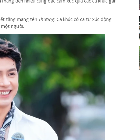
 mang đến nhiều cung bậc cảm xúc qua các ca khúc gắn
viết tặng mang tên
Thương
. Ca khúc có ca từ xúc động
 một người.