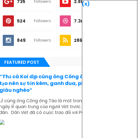
735
2.8k
Followers
Subscribes
(x)
524
7.3m
Followers
Followers
849
286
Followers
Subscribes
FEATURED POST
“Thả cá Koi dịp cúng ông Công ông Táo chỉ
tạo nên sự tốn kém, ganh đua, phân biệt
giàu nghèo”
Lễ cúng ông Công ông Táo là một trong những
ngày lễ quan trọng của người Việt trước Tết Nguyên
đán. Dân Việt đã có cuộc trao đổi với PGS.T...