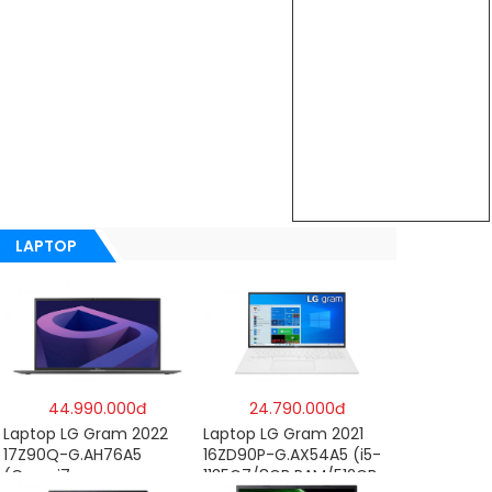
LAPTOP
44.990.000đ
24.790.000đ
Laptop LG Gram 2022
Laptop LG Gram 2021
17Z90Q-G.AH76A5
16ZD90P-G.AX54A5 (i5-
(Core-i7
1135G7/8GB RAM/512GB