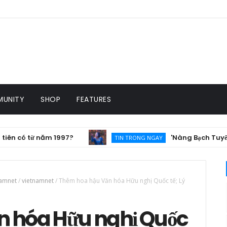
UNITY
SHOP
FEATURES
ừ năm 1997?
'Nàng Bạch Tuyết' doanh th
TIN TRONG NGAY
namnet
/
vietnamnet
/
Thêm hoa hậu Văn hóa Hữu nghị Quốc tế; Lý
 hóa Hữu nghị Quốc