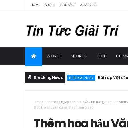
HOME
ABOUT
CONTACT
ADVERTISE
WORLD
SPORTS
TECH
COMM
Breaking News
Bài rap Việt đầu tiên có t
TIN TRONG NGAY
Home
/
tin trong ngay
/
tin tuc 24h
/
tin tuc giai tri
/
tin viet
Đức trò chuyện cùng Khách sạn 5 sao
Thêm hoa hậu Văn