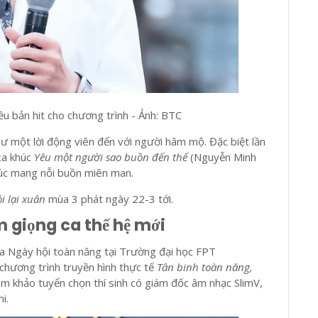
 bản hit cho chương trình - Ảnh: BTC
ư một lời động viên đến với người hâm mộ. Đặc biệt lần
ca khúc
Yêu một người sao buồn đến thế
(Nguyễn Minh
húc mang nỗi buồn miên man.
i lại xuân
mùa 3 phát ngày 22-3 tới.
m giọng ca thế hệ mới
ia Ngày hội toàn năng tại Trường đại học FPT
chương trình truyền hình thực tế
Tân binh toàn năng,
m khảo tuyển chọn thí sinh có giám đốc âm nhạc SlimV,
i.