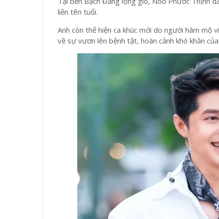
Tại bến Bạch Đằng lộng gió, Noo Phước Thịnh đã
liền tên tuổi.
Anh còn thể hiện ca khúc mới do người hâm mộ 
về sự vươn lên bệnh tật, hoàn cảnh khó khăn của